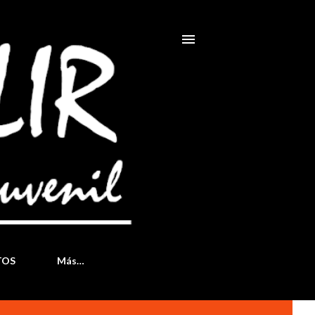
TOS
Más…