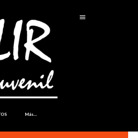
TOS
Más…