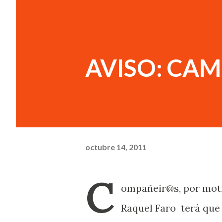
AVISO: CA
octubre 14, 2011
C
ompañeir@s, por moti
Raquel Faro terá que 