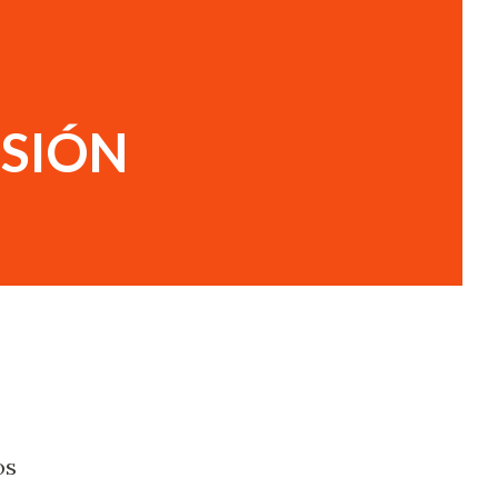
USIÓN
os