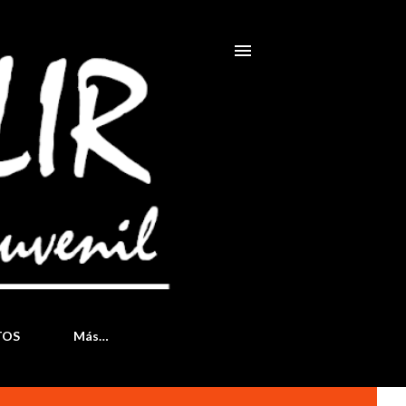
TOS
Más…