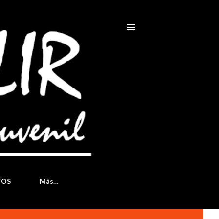
TOS
Más…