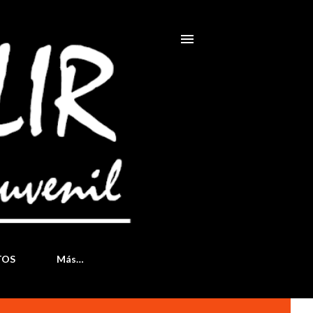
TOS
Más…