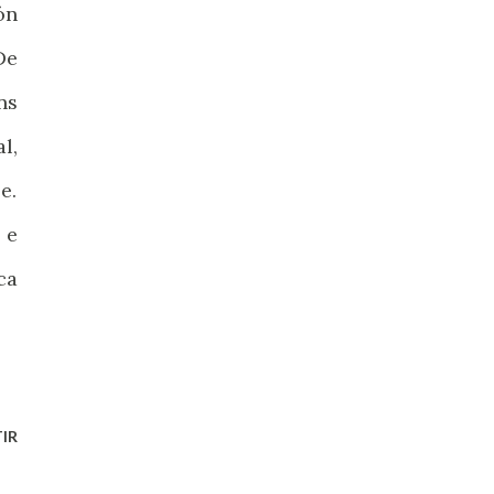
ón
De
ns
l,
e.
 e
ca
IR