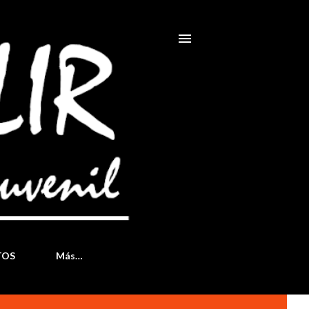
TOS
Más…