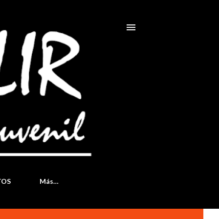
TOS
Más…